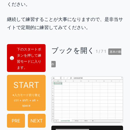
ください。
継続して練習することが大事になりますので、是非当サ
イトで定期的に練習してみてください。
ブックを開く
下のスタートボ
1/71
基本の動
タンを押して練
習モードに入り
作
ます。
START
※入力モード切り替え
ctrl + shift + alt +
space
PRE
NEXT