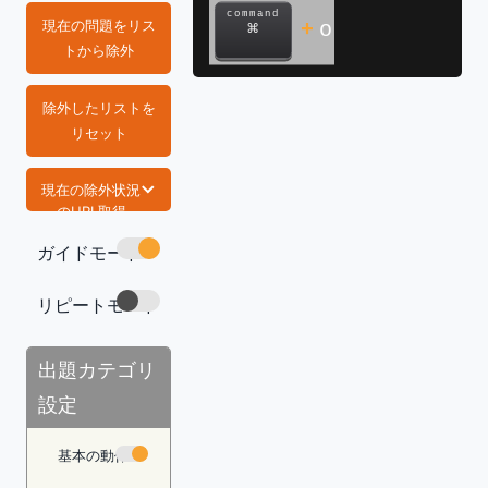
command
現在の問題をリス
+
o
⌘
トから除外
除外したリストを
リセット
現在の除外状況
のURL取得
ガイドモード
https://com
mand-lab.co
m/tech/exce
リピートモード
l-pivot-tabl
e/
コピー
出題カテゴリ
設定
基本の動作