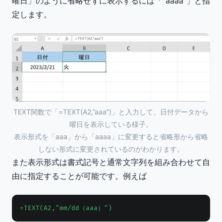
曜日」のように省略せずに表示するには「”aaaa”」と指
定します。
TEXT関数で「=TEXT(A2,”aaa”)」と入力して、日付データから
曜日を表示している様子。
表示形式を「aaa」から「aaaa」に変更すると省略形から省略
しない形式に変更されているのがわかります。
また表示形式は書式記号と通常文字列を組み合わせて自
由に指定することが可能です。例えば
=TEXT(A2,"mm/dd（aaa）")