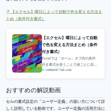
【エクセル】曜日によって自動で色を変える方法ま
とめ（条件付き書式）
【エクセル】曜日によって自動
で色を変える方法まとめ（条件
付き書式）
Excelでは「ホーム」タブ内の条件
付き書式を使うことで値ごとに自動
command-lab.com
で色を変更す…
おすすめの解説動画
セルの書式設定の「ユーザー定義」の扱い方について詳
しく説明している動画です。ユーザー定義の活用方法に