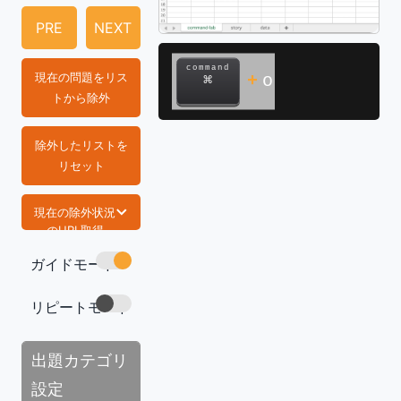
PRE
NEXT
command
現在の問題をリス
+
o
⌘
トから除外
除外したリストを
リセット
現在の除外状況
のURL取得
ガイドモード
https://com
mand-lab.co
m/tech/exce
リピートモード
l-text-box/
コピー
出題カテゴリ
設定