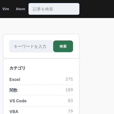
Vim
Atom
検索
検索
カテゴリ
Excel
375
関数
189
VS Code
83
VBA
79