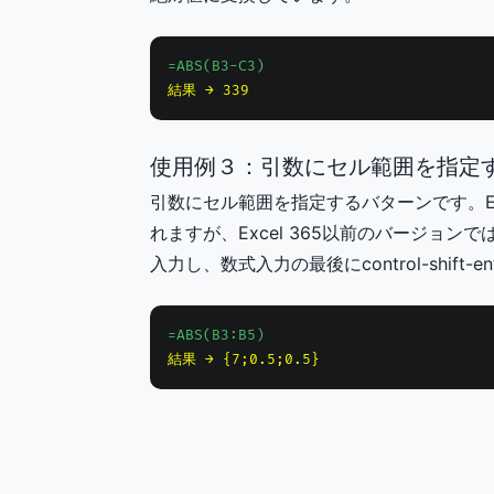
=ABS(B3-C3)
結果 → 339
使用例３：引数にセル範囲を指定
引数にセル範囲を指定するバターンです。Exc
れますが、Excel 365以前のバージョ
入力し、数式入力の最後にcontrol-shi
=ABS(B3:B5)
結果 → {7;0.5;0.5}