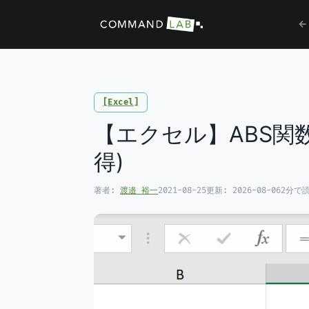
←
Excel
【エクセル】ABS関
得)
著者:
渡邉 裕一
2021-08-25
更新:
2026-08-06
2分で