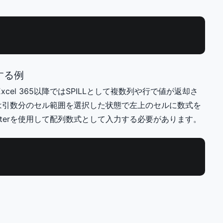
する例
el 365以降ではSPILLとして複数列や行で値が返却さ
ンでは引数分のセル範囲を選択した状態で左上のセルに数式を
ft-enterを使用して配列数式として入力する必要があります。