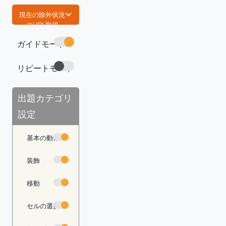
現在の除外状況
のURL取得
ガイドモード
https://com
mand-lab.co
m/tech/exce
リピートモード
l-func-imab
s/
コピー
出題カテゴリ
設定
基本の動作
装飾
移動
セルの選択