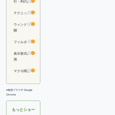
行・列の操作
テクニック
ウィンドウ展
開
フィルター
表示形式の適
用
マクロ関連
※推奨ブラウザ Google
Chrome
もっとショー