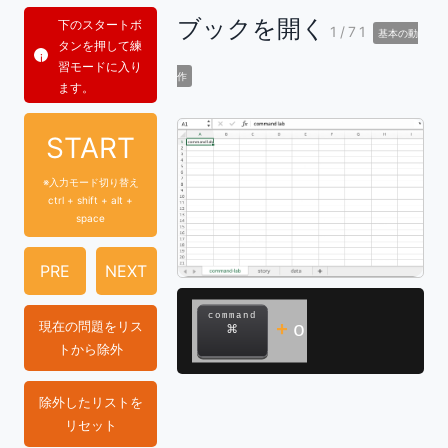
ブックを開く
下のスタートボ
1/71
基本の動
タンを押して練
習モードに入り
作
ます。
START
※入力モード切り替え
ctrl + shift + alt +
space
PRE
NEXT
command
現在の問題をリス
+
o
⌘
トから除外
除外したリストを
リセット