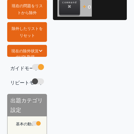
command
現在の問題をリス
+
o
⌘
トから除外
除外したリストを
リセット
現在の除外状況
のURL取得
ガイドモード
https://com
mand-lab.co
m/tech/exce
リピートモード
l-func-time/
コピー
出題カテゴリ
設定
基本の動作