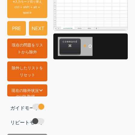
※入力モード切り替え
ctrl + shift + alt +
space
PRE
NEXT
command
現在の問題をリス
+
o
⌘
トから除外
除外したリストを
リセット
現在の除外状況
のURL取得
ガイドモード
https://com
mand-lab.co
m/tech/exce
リピートモード
l-func-binom
-dist/
コピー