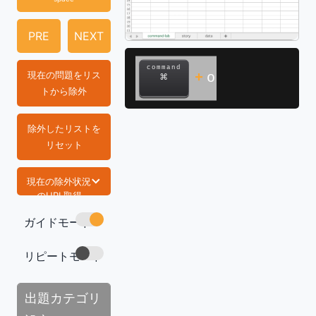
PRE
NEXT
command
現在の問題をリス
+
o
⌘
トから除外
除外したリストを
リセット
現在の除外状況
のURL取得
ガイドモード
https://com
mand-lab.co
m/tech/exce
リピートモード
l-func-avera
geifs/
コピー
出題カテゴリ