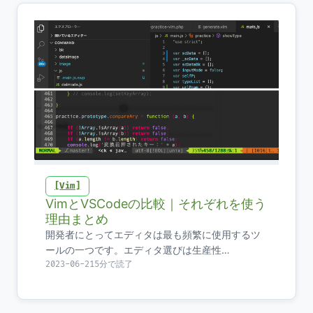
Vim
VimとVSCodeの比較｜それぞれを使う
理由まとめ
開発者にとってエディタは最も頻繁に使用するツ
ールの一つです。エディタ選びは生産性…
2023-06-21
5分で読了