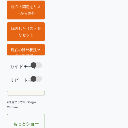
現在の問題をリス
トから除外
除外したリストを
リセット
現在の除外状況
のURL取得
ガイドモード
https://com
mand-lab.co
m/tech/vim-
リピートモード
chat-gpt/
コピー
※推奨ブラウザ Google
Chrome
もっとショー