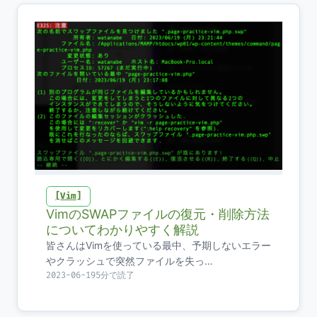
Vim
VimのSWAPファイルの復元・削除方法
についてわかりやすく解説
皆さんはVimを使っている最中、予期しないエラー
やクラッシュで突然ファイルを失っ…
2023-06-19
5分で読了