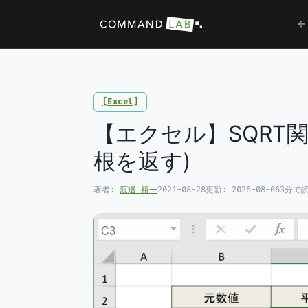
←
Excel
【エクセル】SQRT
根を返す)
著者:
渡邉 裕一
2021-08-28
更新:
2026-08-06
3分で