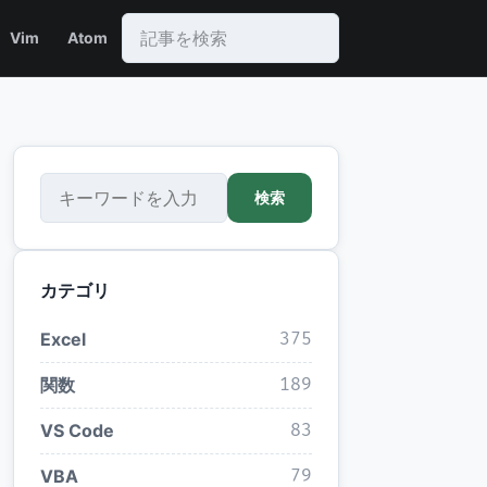
Vim
Atom
検索
検索
カテゴリ
Excel
375
関数
189
VS Code
83
VBA
79