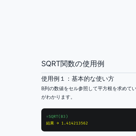
SQRT関数の使用例
使用例１：基本的な使い方
B列の数値をセル参照して平方根を求めてい
がわかります。
=SQRT(B3)
結果 → 1.414213562