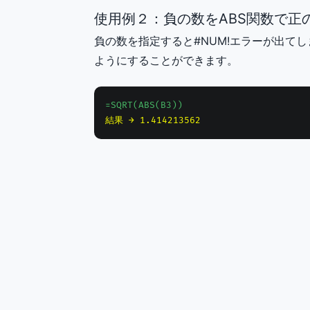
使用例２：負の数をABS関数で正
負の数を指定すると#NUM!エラーが出て
ようにすることができます。
=SQRT(ABS(B3))
結果 → 1.414213562