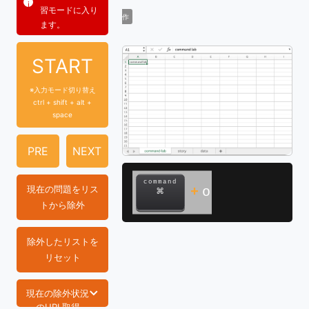
習モードに入り
作
ます。
START
※入力モード切り替え
ctrl + shift + alt +
space
PRE
NEXT
command
現在の問題をリス
+
o
⌘
トから除外
除外したリストを
リセット
現在の除外状況
のURL取得