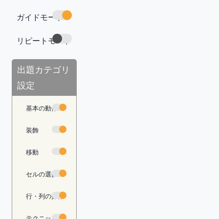
ガイドモード
https://com
mand-lab.co
m/tech/exce
リピートモード
l-func-iferro
r/
コピー
出題カテゴリ
設定
基本の動作
装飾
移動
セルの選択
行・列の操作
テクニック