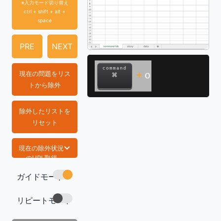
※入力モード切り替え
ctrl + shift + alt +
space
PRE
NEXT
command
現在の問題をリス
+
o
⌘
トから除外
除外したリストを
リセット
現在の除外状況
のURL取得
ガイドモード
https://com
mand-lab.co
m/tech/exce
リピートモード
l-func-bino
m.dist/
コピー